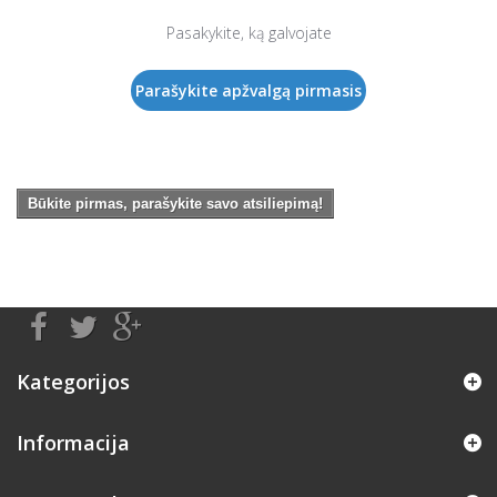
Pasakykite, ką galvojate
Parašykite apžvalgą pirmasis
Būkite pirmas, parašykite savo atsiliepimą!
Kategorijos
Informacija