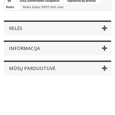
Jūsų automobilio saugumui
Signalizacijų priedai
Relės
Relės lizdas SPDT 40A relei
RELĖS
INFORMACIJA
MŪSŲ PARDUOTUVĖ