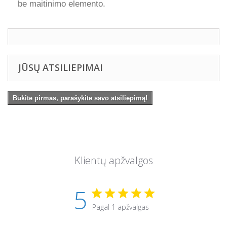
be maitinimo elemento.
JŪSŲ ATSILIEPIMAI
Būkite pirmas, parašykite savo atsiliepimą!
Klientų apžvalgos
5
Pagal 1 apžvalgas