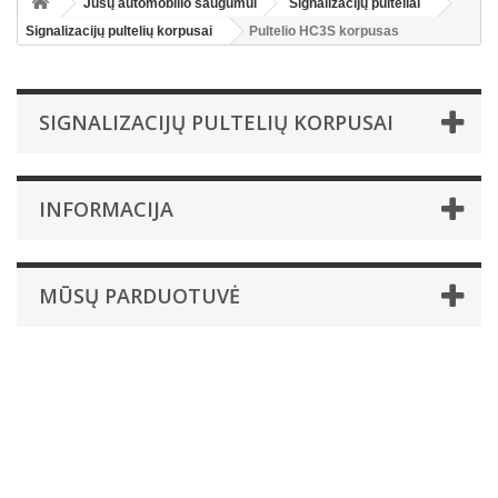
Jūsų automobilio saugumui
Signalizacijų pulteliai
Signalizacijų pultelių korpusai
Pultelio HC3S korpusas
SIGNALIZACIJŲ PULTELIŲ KORPUSAI
INFORMACIJA
MŪSŲ PARDUOTUVĖ