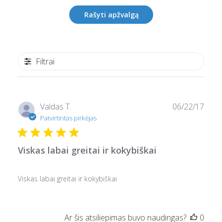
Rašyti apžvalgą
Filtrai
Pask
Valdas T.
06/22/17
data
Patvirtintas pirkėjas
Viskas labai greitai ir kokybiškai
Viskas labai greitai ir kokybiškai
Ar šis atsiliepimas buvo naudingas?
0