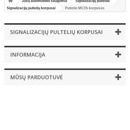
Jūsų automobilio saugumui
Signalizacijų pulteliai
Signalizacijų pultelių korpusai
Pultelio MC3S korpusas
SIGNALIZACIJŲ PULTELIŲ KORPUSAI
INFORMACIJA
MŪSŲ PARDUOTUVĖ