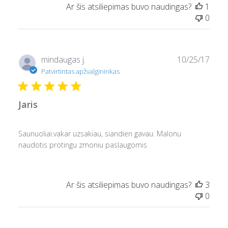
Ar šis atsiliepimas buvo naudingas?
1
0
Pask
mindaugas j.
10/25/17
data
Patvirtintas apžvalgininkas
Jaris
Saunuoliai.vakar uzsakiau, siandien gavau. Malonu
naudotis protingu zmoniu paslaugomis
Ar šis atsiliepimas buvo naudingas?
3
0