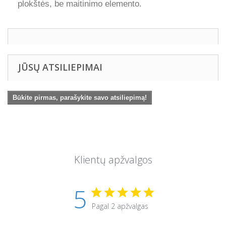
plokštės, be maitinimo elemento.
JŪSŲ ATSILIEPIMAI
Būkite pirmas, parašykite savo atsiliepimą!
Klientų apžvalgos
5
Pagal 2 apžvalgas