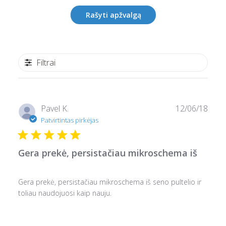
Rašyti apžvalgą
Filtrai
Pask
Pavel K.
12/06/18
data
Patvirtintas pirkėjas
Gera prekė, persistačiau mikroschema iš
Gera prekė, persistačiau mikroschema iš seno pultelio ir
toliau naudojuosi kaip nauju.