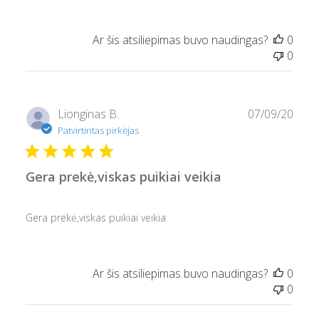
Ar šis atsiliepimas buvo naudingas?
0
0
Pask
Lionginas B.
07/09/20
data
Patvirtintas pirkėjas
Gera prekė,viskas puikiai veikia
Gera prekė,viskas puikiai veikia
Ar šis atsiliepimas buvo naudingas?
0
0