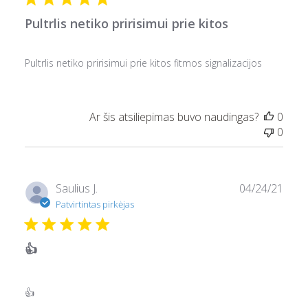
Pultrlis netiko pririsimui prie kitos
Pultrlis netiko pririsimui prie kitos fitmos signalizacijos
Ar šis atsiliepimas buvo naudingas?
0
0
Pask
Saulius J.
04/24/21
data
Patvirtintas pirkėjas
👍
👍