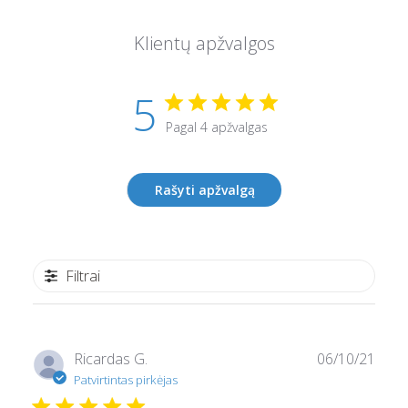
Klientų apžvalgos
5
Pagal 4 apžvalgas
Rašyti apžvalgą
Filtrai
Pask
Ricardas G.
06/10/21
data
Patvirtintas pirkėjas