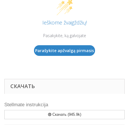
Ieškome žvaigždžių!
Pasakykite, ką galvojate
Parašykite apžvalgą pirmasis
СКАЧАТЬ
Stellmate instrukcija
Скачать (945.9k)